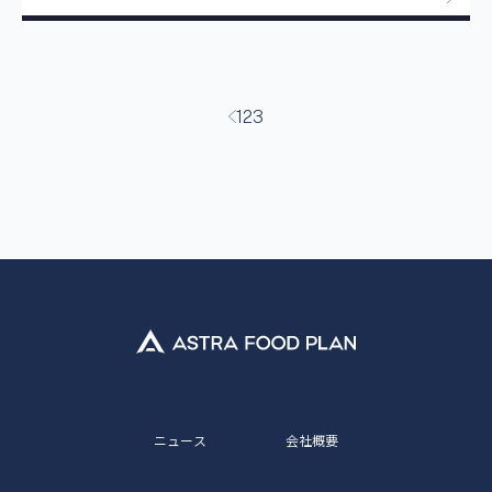
投
1
2
3
稿
の
ペ
ー
ジ
送
り
ニュース
会社概要