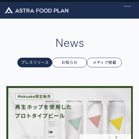
ニュ
会社
事業
導入
採用
お問い合わせ
ース
概要
内容
事例
情報
English
News
プレスリリース
お知らせ
メディア掲載